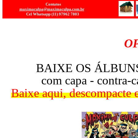
Contatos
maximaculpa@maximaculpa.com.br
Cel Whatsapp
(11) 9
7962 7803
OP
BAIXE OS ÁLBUN
com capa - contra-ca
Baixe aqui, descompacte 