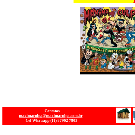
Contatos
maximaculpa@maximaculpa.com.br
Cel Whatsapp
(11) 9
7962 7803