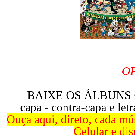
OP
BAIXE OS ÁLBUNS 
capa - contra-capa e le
Ouça
aqui, direto, cada m
Celular e dis